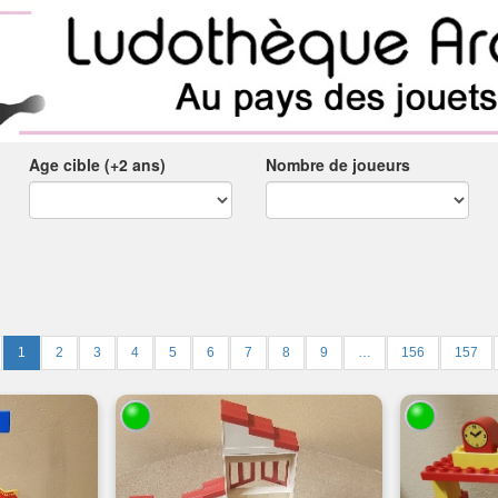
Age cible (+2 ans)
Nombre de joueurs
1
2
3
4
5
6
7
8
9
…
156
157