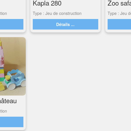
Kapla 280
Zoo safa
tion
Type : Jeu de construction
Type : Jeu d
.
Détails ...
hâteau
tion
.