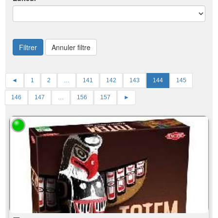
Filtrer
Annuler filtre
◄
1
2
…
141
142
143
144
145
146
147
…
156
157
►