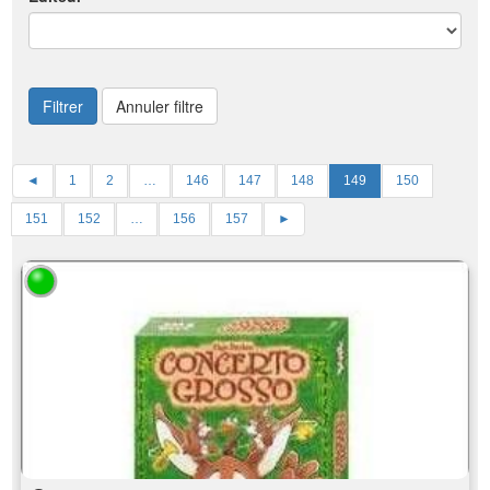
Filtrer
Annuler filtre
◄
1
2
…
146
147
148
149
150
151
152
…
156
157
►